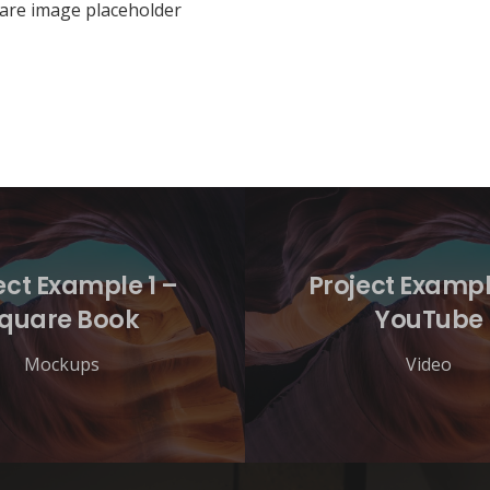
are image placeholder
ect Example 1 –
Project Exampl
quare Book
YouTube
Mockups
Video