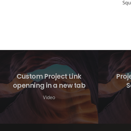
Squ
Custom Project Link
Proj
openning in a new tab
S
Video