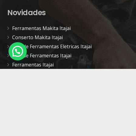
Novidades
Ferramentas Makita Itajai
Conserto Makita Itajai
Loja de Ferramentas Eletricas Itajai
Loja de Ferramentas Itajai
Ferramentas Itajai
Contatos
kalmaq.itj@gmail.com
(47) 3348-6931 / WhatsApp: (47) 99766-3747
R. José Rosa, 1000 – Cordeiros – Itajaí – SC