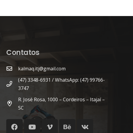
Contatos
kalmaq.itj@gmail.com
(47) 3348-6931 / WhatsApp: (47) 99766-
3747
R. José Rosa, 1000 – Cordeiros – Itajaí –
SC