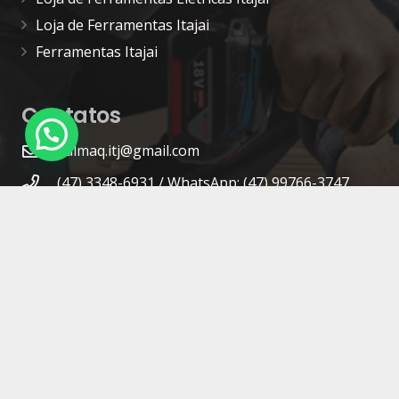
Loja de Ferramentas Itajai
Ferramentas Itajai
Contatos
kalmaq.itj@gmail.com
(47) 3348-6931 / WhatsApp: (47) 99766-3747
R. José Rosa, 1000 – Cordeiros – Itajaí – SC